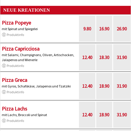
NEUE KREATIONEN
Pizza Popeye
9.80
16.90
26.90
mit Spinat und Spiegelei
Produktinfo
Pizza Capricciosa
mit Salami, Champignons, Oliven, Artischocken,
12.40
18.30
31.90
Jalapenos und Wienerle
Produktinfo
Pizza Greca
12.40
18.90
31.90
mit Gyros, Schafskäse, Jalapenos und Tzatziki
Produktinfo
Pizza Lachs
12.40
18.90
31.90
mit Lachs, Broccoli und Spinat
Produktinfo