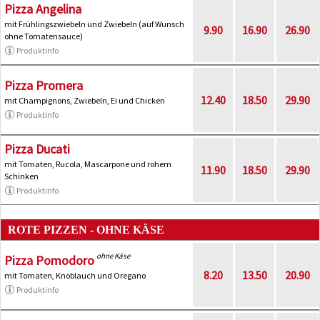
Pizza Angelina
mit Frühlingszwiebeln und Zwiebeln (auf Wunsch
9.90
16.90
26.90
ohne Tomatensauce)
Produktinfo
Pizza Promera
12.40
18.50
29.90
mit Champignons, Zwiebeln, Ei und Chicken
Produktinfo
Pizza Ducati
mit Tomaten, Rucola, Mascarpone und rohem
11.90
18.50
29.90
Schinken
Produktinfo
ROTE PIZZEN - OHNE KÄSE
ohne Käse
Pizza Pomodoro
8.20
13.50
20.90
mit Tomaten, Knoblauch und Oregano
Produktinfo