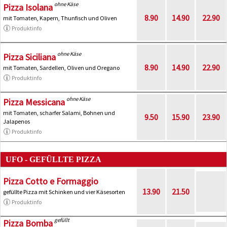
ohne Käse
Pizza Isolana
8.90
14.90
22.90
mit Tomaten, Kapern, Thunfisch und Oliven
Produktinfo
ohne Käse
Pizza Siciliana
8.90
14.90
22.90
mit Tomaten, Sardellen, Oliven und Oregano
Produktinfo
ohne Käse
Pizza Messicana
mit Tomaten, scharfer Salami, Bohnen und
9.50
15.90
23.90
Jalapenos
Produktinfo
UFO - GEFÜLLTE PIZZA
Pizza Cotto e Formaggio
13.90
21.50
gefüllte Pizza mit Schinken und vier Käsesorten
Produktinfo
gefüllt
Pizza Bomba