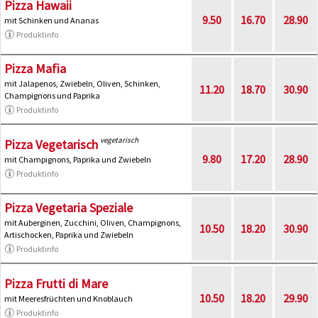
Pizza Hawaii
9.50
16.70
28.90
mit Schinken und Ananas
Produktinfo
Pizza Mafia
mit Jalapenos, Zwiebeln, Oliven, Schinken,
11.20
18.70
30.90
Champignons und Paprika
Produktinfo
vegetarisch
Pizza Vegetarisch
9.80
17.20
28.90
mit Champignons, Paprika und Zwiebeln
Produktinfo
Pizza Vegetaria Speziale
mit Auberginen, Zucchini, Oliven, Champignons,
10.50
18.20
30.90
Artischocken, Paprika und Zwiebeln
Produktinfo
Pizza Frutti di Mare
10.50
18.20
29.90
mit Meeresfrüchten und Knoblauch
Produktinfo