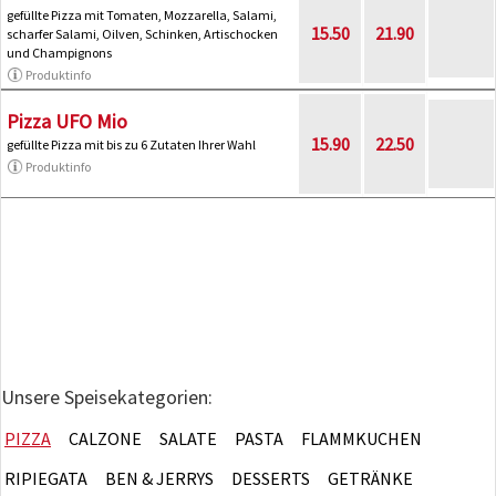
gefüllte Pizza mit Tomaten, Mozzarella, Salami,
15.50
21.90
scharfer Salami, Oilven, Schinken, Artischocken
und Champignons
Produktinfo
Pizza UFO Mio
15.90
22.50
gefüllte Pizza mit bis zu 6 Zutaten Ihrer Wahl
Produktinfo
Unsere Speisekategorien:
PIZZA
CALZONE
SALATE
PASTA
FLAMMKUCHEN
RIPIEGATA
BEN & JERRYS
DESSERTS
GETRÄNKE