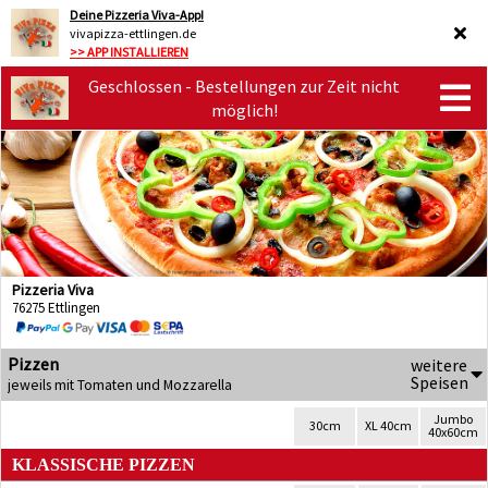
Deine Pizzeria Viva-App!
vivapizza-ettlingen.de
>> APP INSTALLIEREN
Geschlossen - Bestellungen zur Zeit nicht
möglich!
Pizzeria Viva
76275 Ettlingen
Pizzen
weitere
Speisen
jeweils mit Tomaten und Mozzarella
Jumbo
30cm
XL 40cm
40x60cm
KLASSISCHE PIZZEN